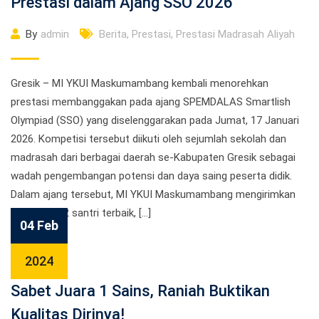
Prestasi dalam Ajang SSO 2026
By
admin
Berita
,
Prestasi
,
Prestasi Madrasah Aliyah
Gresik – MI YKUI Maskumambang kembali menorehkan
prestasi membanggakan pada ajang SPEMDALAS Smartlish
Olympiad (SSO) yang diselenggarakan pada Jumat, 17 Januari
2026. Kompetisi tersebut diikuti oleh sejumlah sekolah dan
madrasah dari berbagai daerah se-Kabupaten Gresik sebagai
wadah pengembangan potensi dan daya saing peserta didik.
Dalam ajang tersebut, MI YKUI Maskumambang mengirimkan
sebanyak 12 santri terbaik, […]
04 Feb
2024
Sabet Juara 1 Sains, Raniah Buktikan
Kualitas Dirinya!