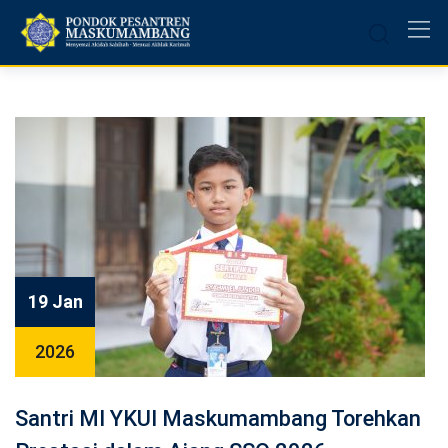
Skip
to
content
19 Jan
2026
Santri MI YKUI Maskumambang Torehkan