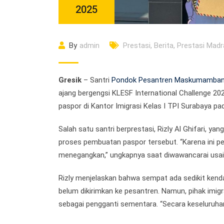
2025
By
admin
Prestasi
,
Berita
,
Prestasi Madr
Gresik
– Santri
Pondok Pesantren Maskumamba
ajang bergengsi KLESF International Challenge 20
paspor di Kantor Imigrasi Kelas I TPI Surabaya pada
Salah satu santri berprestasi, Rizly Al Ghifari, ya
proses pembuatan paspor tersebut. “Karena ini p
menegangkan,” ungkapnya saat diwawancarai usai 
Rizly menjelaskan bahwa sempat ada sedikit kend
belum dikirimkan ke pesantren. Namun, pihak imi
sebagai pengganti sementara. “Secara keseluruhan