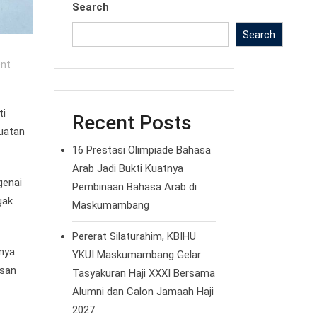
Search
Search
nt
ti
Recent Posts
buatan
16 Prestasi Olimpiade Bahasa
Arab Jadi Bukti Kuatnya
genai
Pembinaan Bahasa Arab di
gak
Maskumambang
Pererat Silaturahim, KBIHU
knya
YKUI Maskumambang Gelar
asan
Tasyakuran Haji XXXI Bersama
Alumni dan Calon Jamaah Haji
2027