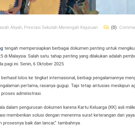
asah Aliyah
,
Prestasi Sekolah Menengah Kejuruan
(0)
Comme
ng
tengah mempersiapkan berbagai dokumen penting untuk mengiku
25 di Malaysia. Salah satu tahap penting yang dilakukan adalah pem
 pagi ini. Senin, 6 Oktober 2025.
ng berhasil lolos ke tingkat internasional, berbagi pengalamannya men
engalaman pertama, rasanya gugup. Tapi tetap antusias meskipun a
proses administrasi.
ala dalam pengurusan dokumen karena Kartu Keluarga (KK) asli mili
grasi memberikan solusi dengan menerima surat keterangan dari yay
 prosesnya baik dan lancar,” tambahnya.