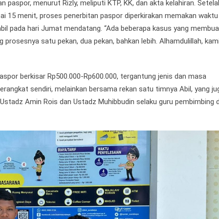
spor, menurut Rizly, meliputi KTP, KK, dan akta kelahiran. Setela
ai 15 menit, proses penerbitan paspor diperkirakan memakan waktu
iambil pada hari Jumat mendatang. “Ada beberapa kasus yang membua
prosesnya satu pekan, dua pekan, bahkan lebih. Alhamdulillah, kam
spor berkisar Rp500.000-Rp600.000, tergantung jenis dan masa
erangkat sendiri, melainkan bersama rekan satu timnya Abil, yang ju
leh Ustadz Amin Rois dan Ustadz Muhibbudin selaku guru pembimbing 