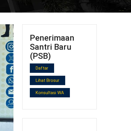
Penerimaan
Santri Baru
(PSB)
Daftar
Lihat Brosur
Konsultasi WA