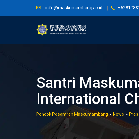
Skip
info@maskumambang.ac.id
+6281788
to
content
Santri Masku
International C
>
>
Pondok Pesantren Maskumambang
News
Pres