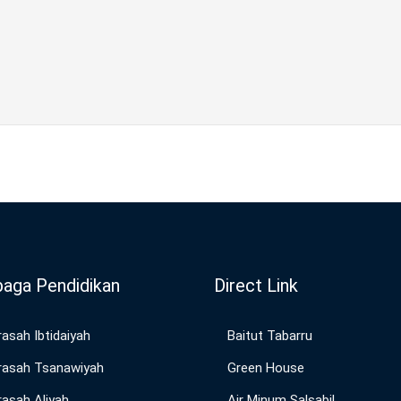
aga Pendidikan
Direct Link
asah Ibtidaiyah
Baitut Tabarru
asah Tsanawiyah
Green House
asah Aliyah
Air Minum Salsabil