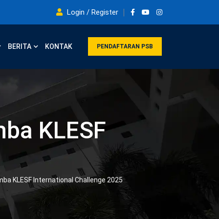
Login / Register
BERITA
KONTAK
PENDAFTARAN PSB
mba KLESF
a KLESF International Challenge 2025