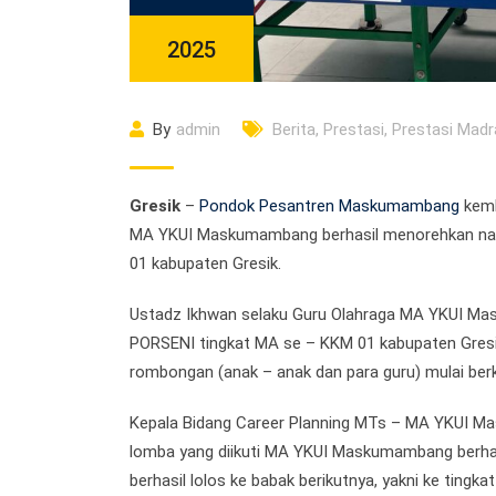
2025
By
admin
Berita
,
Prestasi
,
Prestasi Madr
Gresik
–
Pondok Pesantren Maskumambang
kemba
MA YKUI Maskumambang berhasil menorehkan nam
01 kabupaten Gresik.
Ustadz Ikhwan selaku Guru Olahraga MA YKUI Mas
PORSENI tingkat MA se – KKM 01 kabupaten Gresik
rombongan (anak – anak dan para guru) mulai berk
Kepala Bidang Career Planning MTs – MA YKUI M
lomba yang diikuti MA YKUI Maskumambang berhasil 
berhasil lolos ke babak berikutnya, yakni ke tingka