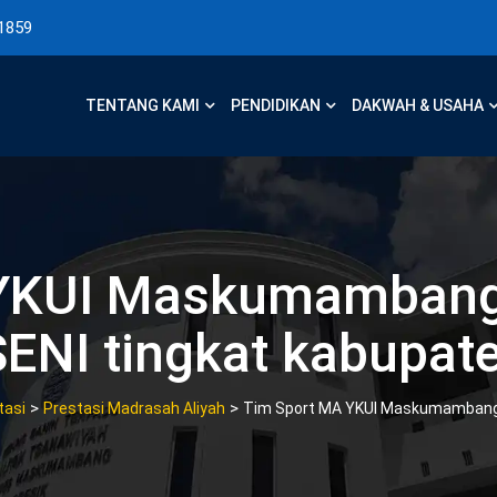
1859
TENTANG KAMI
PENDIDIKAN
DAKWAH & USAHA
YKUI Maskumambang 
ENI tingkat kabupate
>
>
tasi
Prestasi Madrasah Aliyah
Tim Sport MA YKUI Maskumambang B