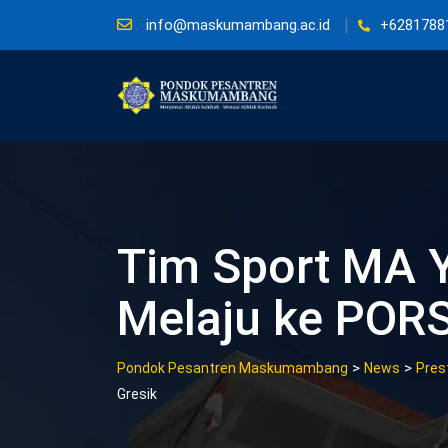
Skip
info@maskumambang.ac.id
+6281788
to
content
Tim Sport MA 
Melaju ke PORS
>
>
Pondok Pesantren Maskumambang
News
Pres
Gresik