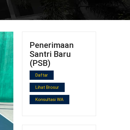
Penerimaan
Santri Baru
(PSB)
Daftar
Lihat Brosur
Konsultasi WA