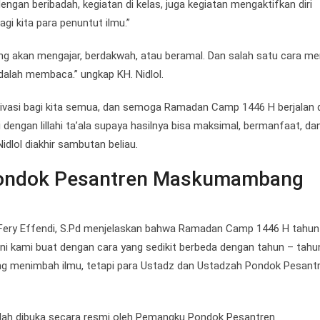
dengan beribadah, kegiatan di kelas, juga kegiatan mengaktifkan diri
i kita para penuntut ilmu.”
yang akan mengajar, berdakwah, atau beramal. Dan salah satu cara m
adalah membaca.” ungkap KH. Nidlol.
ivasi bagi kita semua, dan semoga Ramadan Camp 1446 H berjalan
ni dengan lillahi ta’ala supaya hasilnya bisa maksimal, bermanfaat, da
idlol diakhir sambutan beliau.
ondok Pesantren Maskumambang
ery Effendi, S.Pd menjelaskan bahwa Ramadan Camp 1446 H tahun 
i kami buat dengan cara yang sedikit berbeda dengan tahun – tahu
ang menimbah ilmu, tetapi para Ustadz dan Ustadzah Pondok Pesant
elah dibuka secara resmi oleh Pemangku Pondok Pesantren