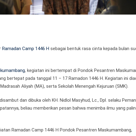
r
Ramadan Camp 1446 H
sebagai bentuk rasa cinta kepada bulan su
askumambang
, kegiatan ini bertempat di Pondok Pesantren Maskum
ang bertepat pada tanggal 11 – 17 Ramadon 1446 H. Kegiatan ini di
 Madrasah Aliyah (MA), serta Sekolah Menengah Kejuruan (SMK).
isambut dan dibuka oleh KH. Nidlol Masyhud, Lc., Dpl. selaku Pema
tannya, beliau memberikan pesan bahwa menimba ilmu yang palin
ai kegiatan Ramadan Camp 1446 H Pondok Pesantren Maskumambang,