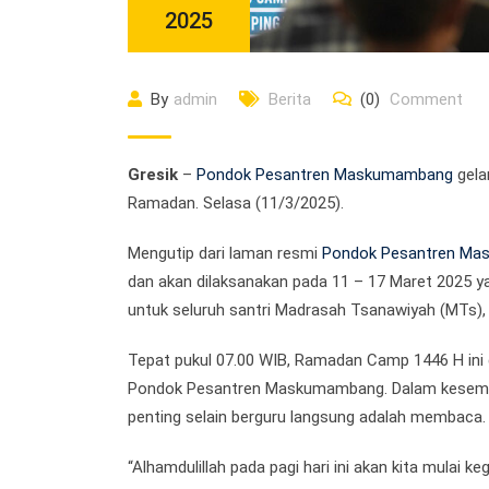
2025
By
admin
Berita
(0)
Comment
Gresik
–
Pondok Pesantren Maskumambang
gela
Ramadan. Selasa (11/3/2025).
Mengutip dari laman resmi
Pondok Pesantren M
dan akan dilaksanakan pada 11 – 17 Maret 2025 y
untuk seluruh santri Madrasah Tsanawiyah (MTs),
Tepat pukul 07.00 WIB, Ramadan Camp 1446 H ini d
Pondok Pesantren Maskumambang. Dalam kesempa
penting selain berguru langsung adalah membaca.
“Alhamdulillah pada pagi hari ini akan kita mul