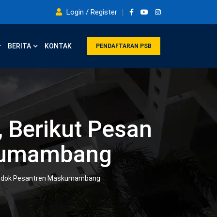
Login / Register
BERITA
KONTAK
PENDAFTARAN PSB
Berikut Pesan
kumambang
ondok Pesantren Maskumambang