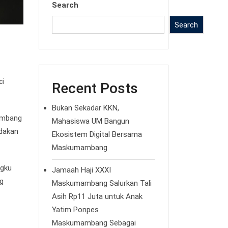
Search
Search
ci
Recent Posts
Bukan Sekadar KKN,
ambang
Mahasiswa UM Bangun
adakan
Ekosistem Digital Bersama
Maskumambang
ngku
Jamaah Haji XXXI
g
Maskumambang Salurkan Tali
Asih Rp11 Juta untuk Anak
Yatim Ponpes
Maskumambang Sebagai