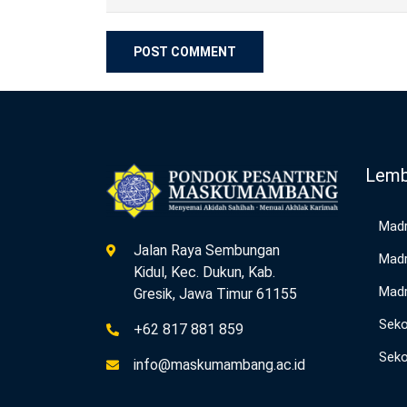
Lemb
Madr
Jalan Raya Sembungan
Madr
Kidul, Kec. Dukun, Kab.
Madr
Gresik, Jawa Timur 61155
Seko
+62 817 881 859
Seko
info@maskumambang.ac.id