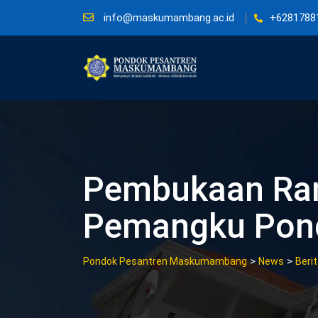
Skip
info@maskumambang.ac.id
+6281788
to
content
Pembukaan Ram
Pemangku Pon
>
>
Pondok Pesantren Maskumambang
News
Beri