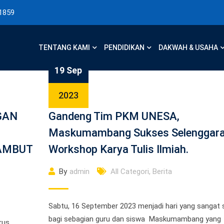
1859
TENTANG KAMI
PENDIDIKAN
DAKWAH & USAHA
19 Sep
2023
GAN
Gandeng Tim PKM UNESA,
Maskumambang Sukses Selenggar
AMBUT
Workshop Karya Tulis Ilmiah.
By
admin
All Categori
,
Berita
Sabtu, 16 September 2023 menjadi hari yang sangat 
bagi sebagian guru dan siswa Maskumambang yang
rus