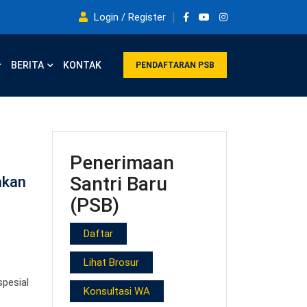
Login / Register
BERITA
KONTAK
PENDAFTARAN PSB
Penerimaan
Santri Baru
akan
(PSB)
Daftar
Lihat Brosur
spesial
Konsultasi WA