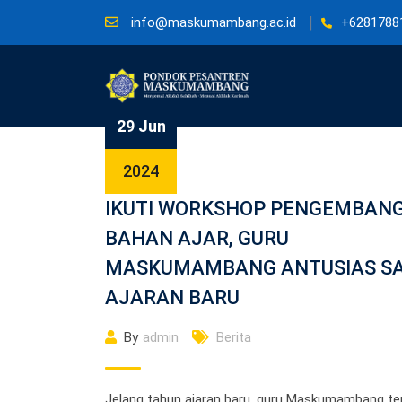
Skip
info@maskumambang.ac.id
+6281788
to
content
29 Jun
2024
IKUTI WORKSHOP PENGEMBAN
BAHAN AJAR, GURU
MASKUMAMBANG ANTUSIAS S
AJARAN BARU
By
admin
Berita
Jelang tahun ajaran baru, guru Maskumambang te