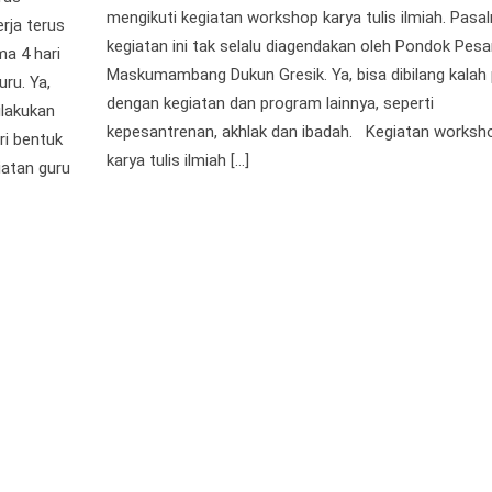
mengikuti kegiatan workshop karya tulis ilmiah. Pasa
rja terus
kegiatan ini tak selalu diagendakan oleh Pondok Pesa
a 4 hari
Maskumambang Dukun Gresik. Ya, bisa dibilang kalah
ru. Ya,
dengan kegiatan dan program lainnya, seperti
ilakukan
kepesantrenan, akhlak dan ibadah. Kegiatan worksh
ri bentuk
karya tulis ilmiah […]
iatan guru