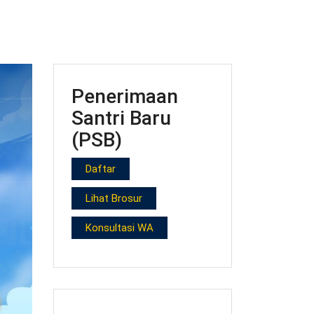
Penerimaan
Santri Baru
(PSB)
Daftar
Lihat Brosur
Konsultasi WA