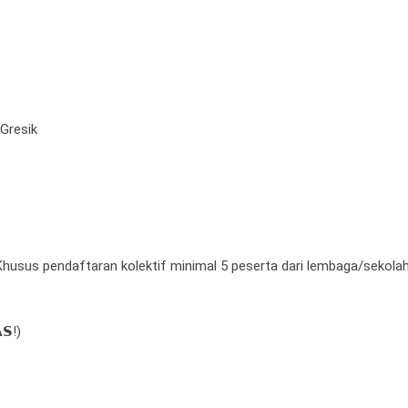
Gresik
ak (Khusus pendaftaran kolektif minimal 5 peserta dari lembaga/sekola
𝗦!)