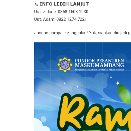
📞 𝗜𝗡𝗙𝗢 𝗟𝗘𝗕𝗜𝗛 𝗟𝗔𝗡𝗝𝗨𝗧
Ust. Zidane: 0858 1503 1930
Ust. Adam: 0822 1274 7221
Jangan sampai ketinggalan! Yuk, siapkan diri jadi 