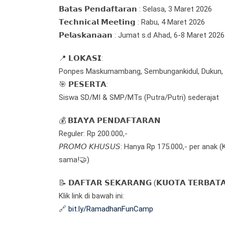
𝗕𝗮𝘁𝗮𝘀 𝗣𝗲𝗻𝗱𝗮𝗳𝘁𝗮𝗿𝗮𝗻 : Selasa, 3 Maret 2026
𝗧𝗲𝗰𝗵𝗻𝗶𝗰𝗮𝗹 𝗠𝗲𝗲𝘁𝗶𝗻𝗴 : Rabu, 4 Maret 2026
𝗣𝗲𝗹𝗮𝘀𝗸𝗮𝗻𝗮𝗮𝗻 : Jumat s.d Ahad, 6-8 Maret 2026
📍 𝗟𝗢𝗞𝗔𝗦𝗜:
Ponpes Maskumambang, Sembungankidul, Dukun, 
🎯 𝗣𝗘𝗦𝗘𝗥𝗧𝗔:
Siswa SD/MI & SMP/MTs (Putra/Putri) sederajat
💰 𝗕𝗜𝗔𝗬𝗔 𝗣𝗘𝗡𝗗𝗔𝗙𝗧𝗔𝗥𝗔𝗡
Reguler: Rp 200.000,-
𝘗𝘙𝘖𝘔𝘖 𝘒𝘏𝘜𝘚𝘜𝘚: Hanya Rp 175.000,- per an
sama!🤝)
📝 𝗗𝗔𝗙𝗧𝗔𝗥 𝗦𝗘𝗞𝗔𝗥𝗔𝗡𝗚 (𝗞𝗨𝗢𝗧𝗔 𝗧𝗘𝗥𝗕𝗔𝗧
Klik link di bawah ini:
🔗
bit.ly/RamadhanFunCamp