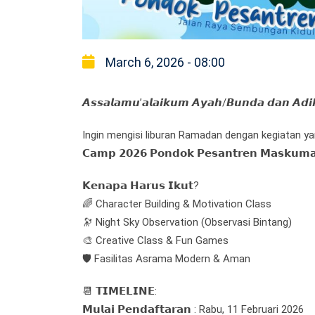
March 6, 2026 - 08:00
𝘼𝙨𝙨𝙖𝙡𝙖𝙢𝙪’𝙖𝙡𝙖𝙞𝙠𝙪𝙢 𝘼𝙮𝙖𝙝/𝘽𝙪𝙣𝙙𝙖 𝙙𝙖𝙣 𝘼𝙙
Ingin mengisi liburan Ramadan dengan kegiatan yan
𝗖𝗮𝗺𝗽 𝟮𝟬𝟮𝟲 𝗣𝗼𝗻𝗱𝗼𝗸 𝗣𝗲𝘀𝗮𝗻𝘁𝗿𝗲𝗻 𝗠𝗮𝘀𝗸𝘂𝗺
𝗞𝗲𝗻𝗮𝗽𝗮 𝗛𝗮𝗿𝘂𝘀 𝗜𝗸𝘂𝘁?
🌈 Character Building & Motivation Class
🔭 Night Sky Observation (Observasi Bintang)
🎨 Creative Class & Fun Games
🛡️ Fasilitas Asrama Modern & Aman
📆 𝗧𝗜𝗠𝗘𝗟𝗜𝗡𝗘:
𝗠𝘂𝗹𝗮𝗶 𝗣𝗲𝗻𝗱𝗮𝗳𝘁𝗮𝗿𝗮𝗻 : Rabu, 11 Februari 2026