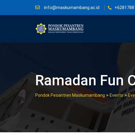
Skip
info@maskumambang.ac.id
+6281788
to
content
Ramadan Fun 
>
>
Pondok Pesantren Maskumambang
Events
Eve