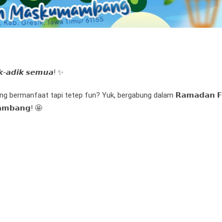
𝙠-𝙖𝙙𝙞𝙠 𝙨𝙚𝙢𝙪𝙖! ✨
g bermanfaat tapi tetep fun? Yuk, bergabung dalam 𝗥𝗮𝗺𝗮𝗱𝗮𝗻 𝗙
𝗮𝗺𝗯𝗮𝗻𝗴! 🤩