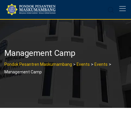
Skip
to
content
Management Camp
>
>
>
Pondok Pesantren Maskumambang
Events
Events
Management Camp