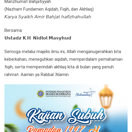
Manzhumāt Bahjatiyyah
(Nazham Fundamen Aqidah, Fiqih, dan Akhlaq)
𝘒𝘢𝘳𝘺𝘢 𝘚𝘺𝘢𝘪𝘬𝘩 𝘈𝘮𝘪𝘳 𝘉𝘢𝘩𝘫𝘢𝘵 𝘩𝘢𝘧𝘪𝘻𝘩𝘢𝘩𝘶𝘭𝘭𝘢𝘩
Bersama:
𝗨𝘀𝘁𝗮𝗱𝘇 𝗞.𝗛. 𝗡𝗶𝗱𝗹𝗼𝗹 𝗠𝗮𝘀𝘆𝗵𝘂𝗱
Semoga melalui majelis ilmu ini, Allah menganugerahkan kita
keberkahan, meneguhkan aqidah, memperdalam pemahaman
fiqih, serta memperindah akhlaq kita di bulan yang penuh
rahmat. Aamiin ya Rabbal ‘Alamin.