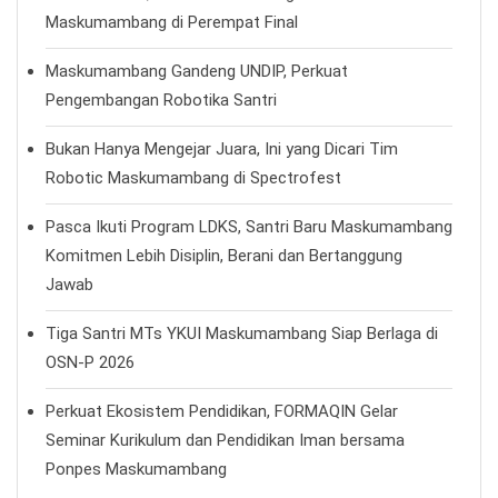
Maskumambang di Perempat Final
Maskumambang Gandeng UNDIP, Perkuat
Pengembangan Robotika Santri
Bukan Hanya Mengejar Juara, Ini yang Dicari Tim
Robotic Maskumambang di Spectrofest
Pasca Ikuti Program LDKS, Santri Baru Maskumambang
Komitmen Lebih Disiplin, Berani dan Bertanggung
Jawab
Tiga Santri MTs YKUI Maskumambang Siap Berlaga di
OSN-P 2026
Perkuat Ekosistem Pendidikan, FORMAQIN Gelar
Seminar Kurikulum dan Pendidikan Iman bersama
Ponpes Maskumambang