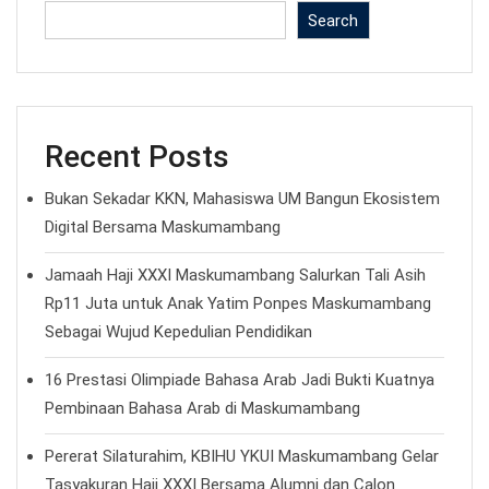
Search
Recent Posts
Bukan Sekadar KKN, Mahasiswa UM Bangun Ekosistem
Digital Bersama Maskumambang
Jamaah Haji XXXI Maskumambang Salurkan Tali Asih
Rp11 Juta untuk Anak Yatim Ponpes Maskumambang
Sebagai Wujud Kepedulian Pendidikan
16 Prestasi Olimpiade Bahasa Arab Jadi Bukti Kuatnya
Pembinaan Bahasa Arab di Maskumambang
Pererat Silaturahim, KBIHU YKUI Maskumambang Gelar
Tasyakuran Haji XXXI Bersama Alumni dan Calon