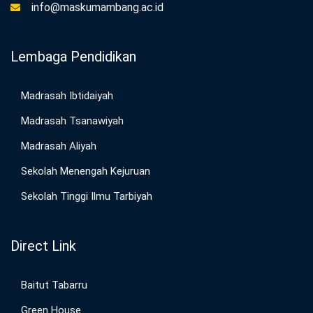
info@maskumambang.ac.id
Lembaga Pendidikan
Madrasah Ibtidaiyah
Madrasah Tsanawiyah
Madrasah Aliyah
Sekolah Menengah Kejuruan
Sekolah Tinggi Ilmu Tarbiyah
Direct Link
Baitut Tabarru
Green House