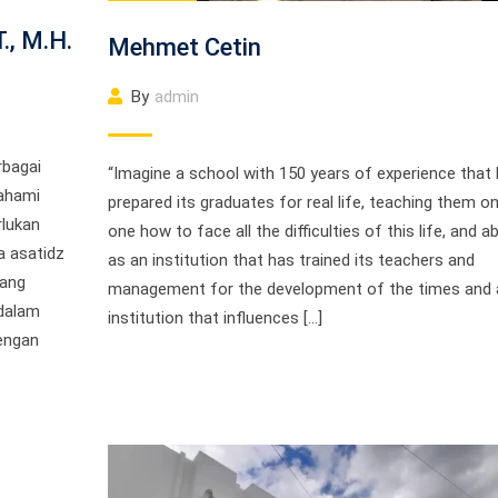
T., M.H.
Mehmet Cetin
By
admin
rbagai
“Imagine a school with 150 years of experience that
ahami
prepared its graduates for real life, teaching them o
rlukan
one how to face all the difficulties of this life, and ab
a asatidz
as an institution that has trained its teachers and
ang
management for the development of the times and 
 dalam
institution that influences […]
engan