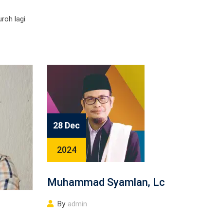
roh lagi
28 Dec
2024
Muhammad Syamlan, Lc
By
admin