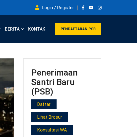
Login / Register
BERITA
KONTAK
PENDAFTARAN PSB
Penerimaan
Santri Baru
(PSB)
Daftar
Lihat Brosur
Konsultasi WA