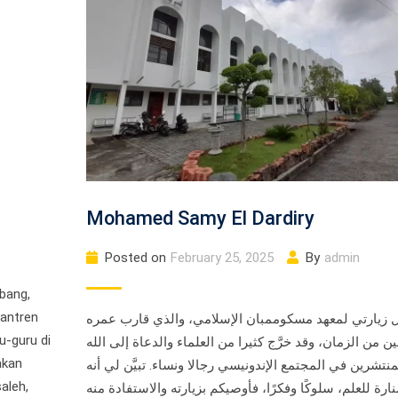
Mohamed Samy El Dardiry
Posted on
February 25, 2025
By
admin
bang,
santren
 زيارتي لمعهد مسكوممبان الإسلامي، والذي قارب عمره
-guru di
ين من الزمان، وقد خرَّج كثيرا من العلماء والدعاة إلى الله
akan
منتشرين في المجتمع الإندونيسي رجالا ونساء. تبيَّن لي أنه
aleh,
نارة للعلم، سلوكًا وفكرًا، فأوصيكم بزيارته والاستفادة منه