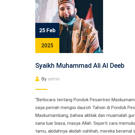
25 Feb
2025
Syaikh Muhammad Ali Al Deeb
By
admin
“Berbicara tentang Pondok Pesantren Maskumam
saya pernah mengisi dauroh Tahsin di Pondok Pe
Maskumambang, bahwa akhlak dan muamalah guru
sana luar biasa, masya Allah. Seperti cara memuli
tamu, akidahnya akidah sahihah, mereka beramal s