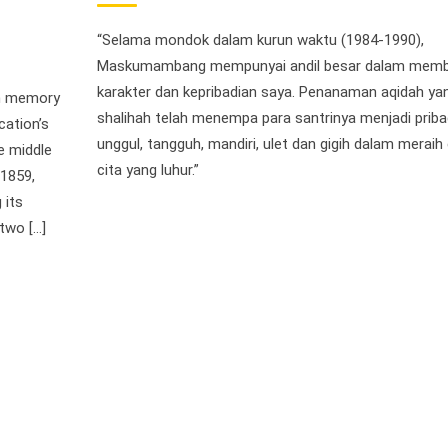
“Selama mondok dalam kurun waktu (1984-1990),
Maskumambang mempunyai andil besar dalam mem
karakter dan kepribadian saya. Penanaman aqidah ya
wn memory
shalihah telah menempa para santrinya menjadi priba
cation’s
unggul, tangguh, mandiri, ulet dan gigih dalam meraih 
e middle
cita yang luhur.”
 1859,
 its
two […]