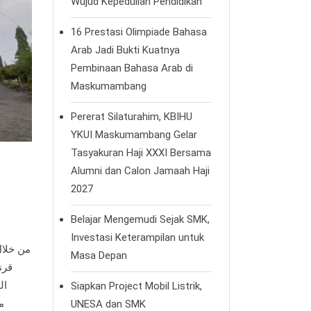
Wujud Kepedulian Pendidikan
16 Prestasi Olimpiade Bahasa
Arab Jadi Bukti Kuatnya
Pembinaan Bahasa Arab di
Maskumambang
Pererat Silaturahim, KBIHU
YKUI Maskumambang Gelar
Tasyakuran Haji XXXI Bersama
Alumni dan Calon Jamaah Haji
2027
Belajar Mengemudi Sejak SMK,
Investasi Keterampilan untuk
من خلال
Masa Depan
قرن
ال
Siapkan Project Mobil Listrik,
م
UNESA dan SMK