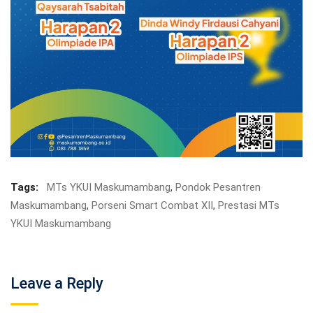
Tags:
MTs YKUI Maskumambang
,
Pondok Pesantren
Maskumambang
,
Porseni Smart Combat XII
,
Prestasi MTs
YKUI Maskumambang
Leave a Reply