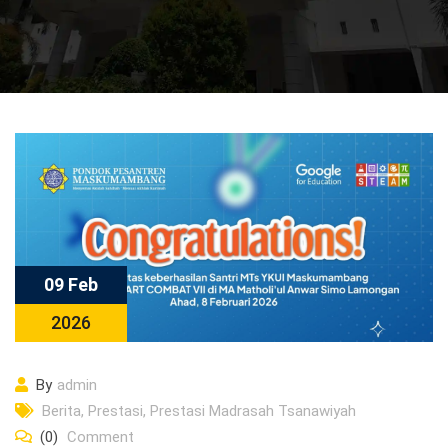
09 Feb
2026
By
admin
Berita
,
Prestasi
,
Prestasi Madrasah Tsanawiyah
(0)
Comment