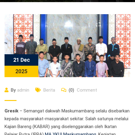
21 Dec
2025
By
admin
Berita
(0)
Comment
Gresik
– Semangat dakwah Maskumambang selalu disebarkan
kepada masyarakat-masyarakat sekitar. Salah satunya melalui
Kajian Bareng (KABAR) yang diselenggarakan oleh Ikatan
Pelajar Putra (IPRA)
MA YKUI Maskumambang
. Kegiatan