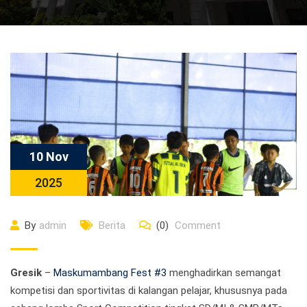
10 Nov
2025
By
admin
Berita
(0)
Comment
Gresik
–
Maskumambang Fest #3
menghadirkan semangat
kompetisi dan sportivitas di kalangan pelajar, khususnya pada