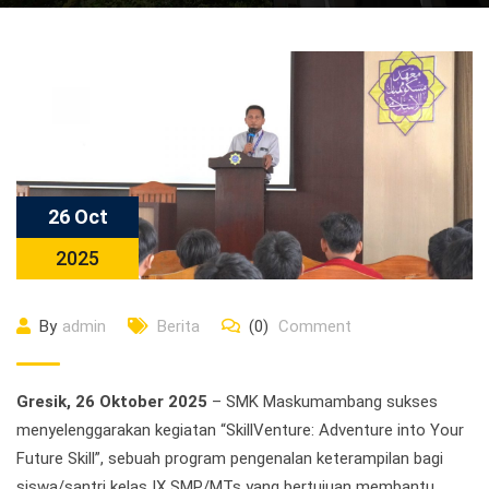
26 Oct
2025
By
admin
Berita
(0)
Comment
Gresik, 26 Oktober 2025
– SMK Maskumambang sukses
menyelenggarakan kegiatan “SkillVenture: Adventure into Your
Future Skill”, sebuah program pengenalan keterampilan bagi
siswa/santri kelas IX SMP/MTs yang bertujuan membantu