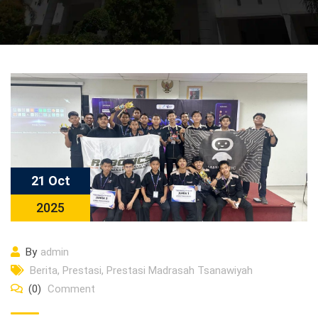
21 Oct
2025
By
admin
Berita
,
Prestasi
,
Prestasi Madrasah Tsanawiyah
(0)
Comment