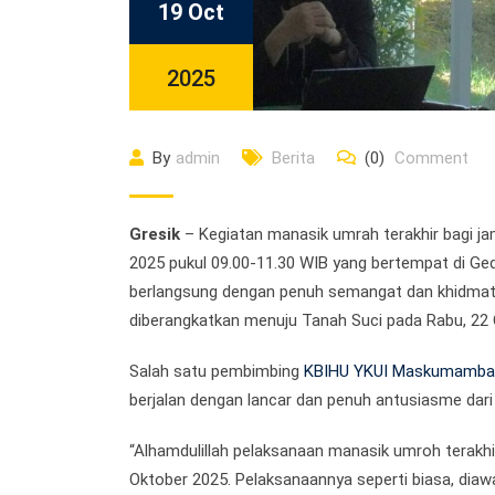
19 Oct
2025
By
admin
Berita
(0)
Comment
Gresik
– Kegiatan manasik umrah terakhir bagi 
2025 pukul 09.00-11.30 WIB yang bertempat di 
berlangsung dengan penuh semangat dan khidmat
diberangkatkan menuju Tanah Suci pada Rabu, 22
Salah satu pembimbing
KBIHU YKUI Maskumamba
berjalan dengan lancar dan penuh antusiasme dari
“Alhamdulillah pelaksanaan manasik umroh terakhir
Oktober 2025. Pelaksanaannya seperti biasa, diaw