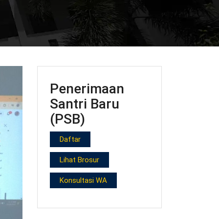
Penerimaan
Santri Baru
(PSB)
Daftar
Lihat Brosur
Konsultasi WA