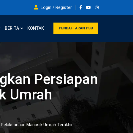
Login / Register
BERITA
KONTAK
PENDAFTARAN PSB
kan Persiapan
ik Umrah
Pelaksanaan Manasik Umrah Terakhir