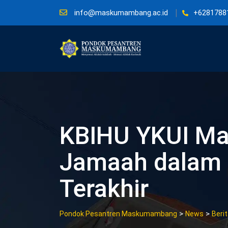
Skip
info@maskumambang.ac.id
+6281788
to
content
KBIHU YKUI M
Jamaah dalam 
Terakhir
>
>
Pondok Pesantren Maskumambang
News
Beri