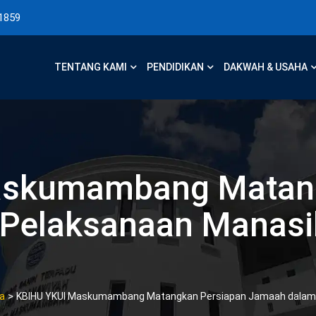
1859
TENTANG KAMI
PENDIDIKAN
DAKWAH & USAHA
askumambang Matang
Pelaksanaan Manas
>
ta
KBIHU YKUI Maskumambang Matangkan Persiapan Jamaah dalam 