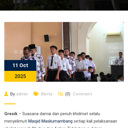
11 Oct
2025
By
admin
Berita
(0)
Comment
Gresik
– Suasana damai dan penuh khidmat selalu
menyelimuti
Masjid Maskumambang
setiap kali pelaksanaan