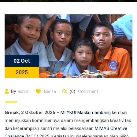
02 Oct
2025
By
admin
Berita
(0)
Comment
Gresik, 2 Oktober 2025
–
MI YKUI Maskumambang
kembali
menunjukkan komitmennya dalam mengembangkan kreativitas
dan keterampilan santri melalui pelaksanaan
MIMAS Creative
Challenge
(MCC) 2025. Kegiatan ini diselenggarakan oleh IPRA