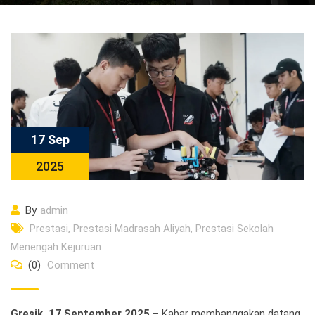
17 Sep
2025
By
admin
Prestasi
,
Prestasi Madrasah Aliyah
,
Prestasi Sekolah
Menengah Kejuruan
(0)
Comment
Gresik, 17 September 2025
– Kabar membanggakan datang