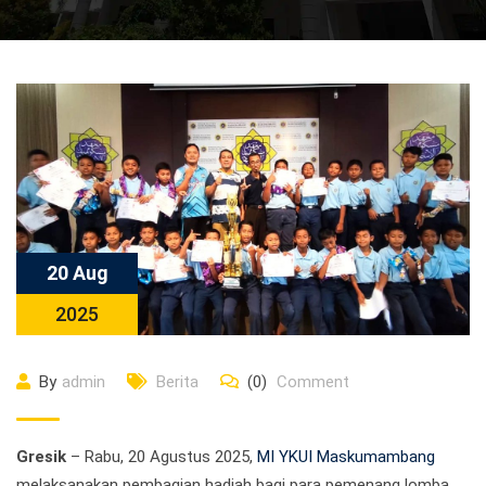
20 Aug
2025
By
admin
Berita
(0)
Comment
Gresik
– Rabu, 20 Agustus 2025,
MI YKUI Maskumambang
melaksanakan pembagian hadiah bagi para pemenang lomba