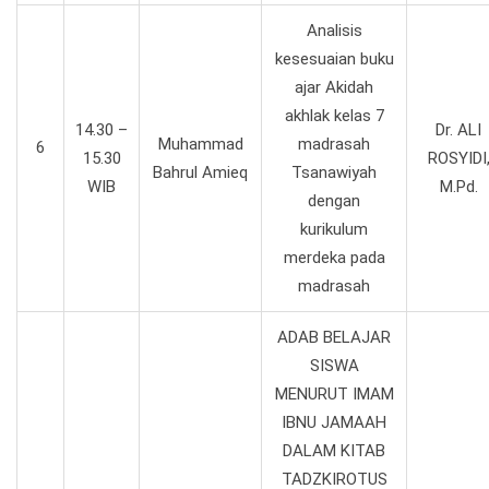
Analisis
kesesuaian buku
ajar Akidah
akhlak kelas 7
14.30 –
Dr. ALI
Muhammad
madrasah
6
15.30
ROSYIDI
Bahrul Amieq
Tsanawiyah
WIB
M.Pd.
dengan
kurikulum
merdeka pada
madrasah
ADAB BELAJAR
SISWA
MENURUT IMAM
IBNU JAMAAH
DALAM KITAB
TADZKIROTUS