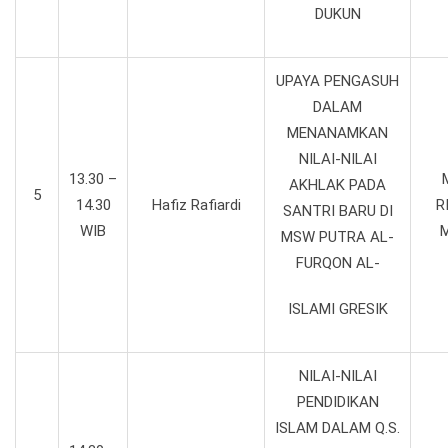
DUKUN
UPAYA PENGASUH
DALAM
MENANAMKAN
NILAI-NILAI
13.30 –
AKHLAK PADA
5
14.30
Hafiz Rafiardi
R
SANTRI BARU DI
WIB
M
MSW PUTRA AL-
FURQON AL-
ISLAMI GRESIK
NILAI-NILAI
PENDIDIKAN
ISLAM DALAM Q.S.