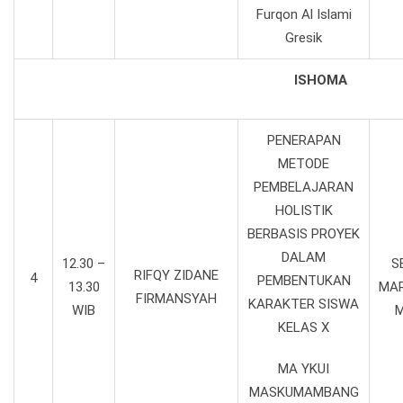
Furqon Al Islami
Gresik
ISHOMA
PENERAPAN
METODE
PEMBELAJARAN
HOLISTIK
BERBASIS PROYEK
DALAM
12.30 –
S
RIFQY ZIDANE
4
PEMBENTUKAN
13.30
MAR
FIRMANSYAH
KARAKTER SISWA
WIB
M
KELAS X
MA YKUI
MASKUMAMBANG