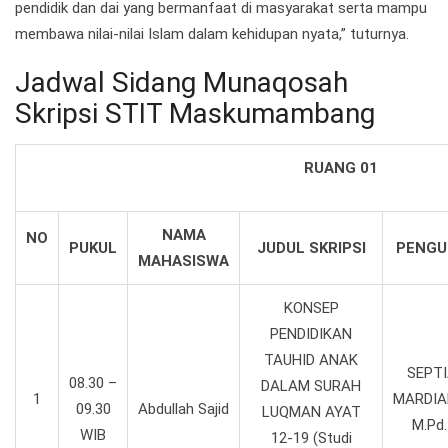
pendidik dan dai yang bermanfaat di masyarakat serta mampu
membawa nilai-nilai Islam dalam kehidupan nyata,” tuturnya.
Jadwal Sidang Munaqosah
Skripsi STIT Maskumambang
RUANG 01
NAMA
NO
PUKUL
JUDUL SKRIPSI
PENGUJ
MAHASISWA
KONSEP
PENDIDIKAN
TAUHID ANAK
SEPT
08.30 –
DALAM SURAH
1
MARDIA
09.30
Abdullah Sajid
LUQMAN AYAT
M.Pd.
WIB
12-19 (Studi