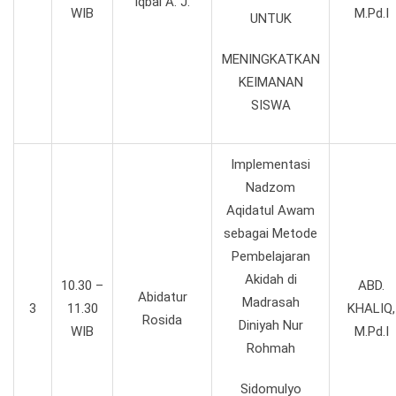
Iqbal A. J.
WIB
M.Pd.I
UNTUK
MENINGKATKAN
KEIMANAN
SISWA
Implementasi
Nadzom
Aqidatul Awam
sebagai Metode
Pembelajaran
Akidah di
10.30 –
ABD.
Abidatur
Madrasah
3
11.30
KHALIQ,
Rosida
Diniyah Nur
WIB
M.Pd.I
Rohmah
Sidomulyo