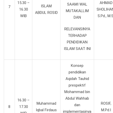
15.30 –
AHMAD
SAAMI WAL
ISLAM
7
16.30
SHOLIHA
MUTAKALLIM
ABDUL ROSID
WIB
S.Pd., M.S
DAN
RELEVANSINYA
TERHADAP
PENDIDIKAN
ISLAM SAAT INI
Konsep
pendidikan
Aqidah Tauhid
prespektif
Mohammad bin
Abdul Wahhab
16.30 –
Muhammad
ROSIF,
dan
8
17.30
Iqbal Firdaus
M.Pd.I
implementasinya