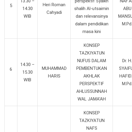
13.30 –
perspektif Syaikh
NAF’
Heri Roman
5
14.30
shalih Al-utsaimin
ABU
Cahyadi
WIB
dan relevansinya
MANSU
dalam pendidikan
M.Pd
masa kini
KONSEP
TAZKIYATUN
NUFUS DALAM
Dr. H.
14.30 –
MUHAMMAD
PEMBENTUKAN
SYAIF
6
15.30
HARIS
AKHLAK
HAFID
WIB
PERSPEKTIF
M.Pd
AHLUSSUNNAH
WAL JAMA’AH
KONSEP
TAZKIYATUN
NAFS