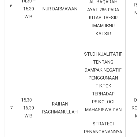
14.30 –
AL-BAQARAH
R
6
15.30
NUR DARMAWAN
AYAT 286 PADA
M
WIB
KITAB TAFSIR
IMAM IBNU
KATSIR
STUDI KUALITATIF
TENTANG
DAMPAK NEGATIF
PENGGUNAAN
TIKTOK
TERHADAP
15.30 –
D
PSIKOLOGI
RAIHAN
7
16.30
RO
MAHASISWA DAN
RACHMANULLAH
WIB
STRATEGI
PENANGANANNYA