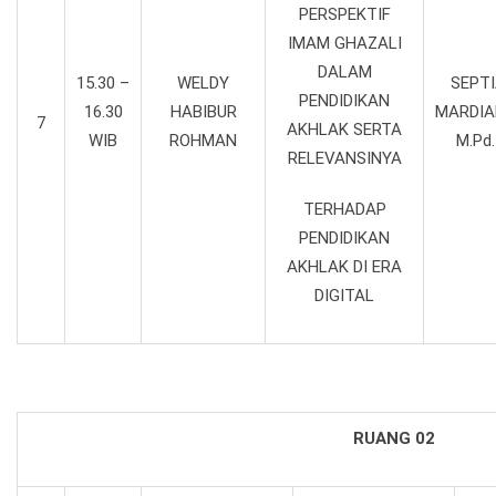
PERSPEKTIF
IMAM GHAZALI
DALAM
15.30 –
WELDY
SEPT
PENDIDIKAN
16.30
HABIBUR
MARDIA
7
AKHLAK SERTA
WIB
ROHMAN
M.Pd.
RELEVANSINYA
TERHADAP
PENDIDIKAN
AKHLAK DI ERA
DIGITAL
RUANG 02