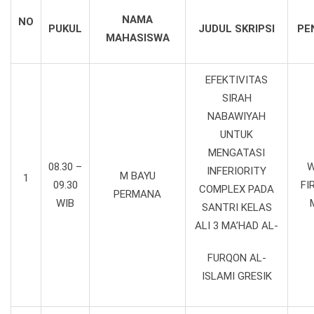
NAMA
NO
PUKUL
JUDUL SKRIPSI
PEN
MAHASISWA
EFEKTIVITAS
SIRAH
NABAWIYAH
UNTUK
MENGATASI
08.30 –
W
INFERIORITY
M BAYU
1
09.30
FI
COMPLEX PADA
PERMANA
WIB
SANTRI KELAS
ALI 3 MA’HAD AL-
FURQON AL-
ISLAMI GRESIK