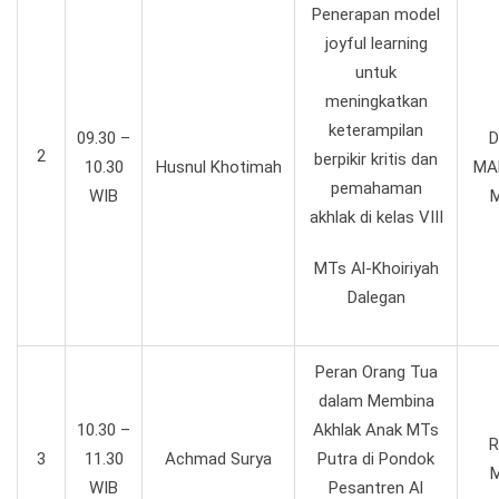
Penerapan model
joyful learning
untuk
meningkatkan
keterampilan
09.30 –
D
2
berpikir kritis dan
10.30
Husnul Khotimah
MA
pemahaman
WIB
M
akhlak di kelas VIII
MTs Al-Khoiriyah
Dalegan
Peran Orang Tua
dalam Membina
10.30 –
Akhlak Anak MTs
R
3
11.30
Achmad Surya
Putra di Pondok
M
WIB
Pesantren Al