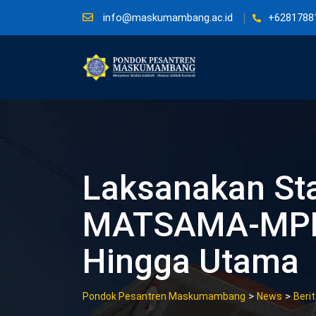
Skip
info@maskumambang.ac.id
+6281788
to
content
Laksanakan Sta
MATSAMA-MPLS
Hingga Utama
>
>
Pondok Pesantren Maskumambang
News
Beri