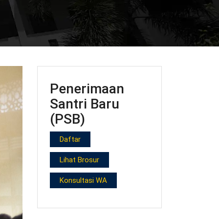
Penerimaan
Santri Baru
(PSB)
Daftar
Lihat Brosur
Konsultasi WA