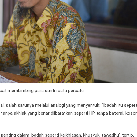
aat membimbing para santri satu persatu
, salah satunya melalui analogi yang menyentuh: “Ibadah itu sepert
h tanpa akhlak yang benar diibaratkan seperti HP tanpa baterai, koso
penting dalam ibadah seperti keikhlasan, khusyuk, tawadhu’, tertib,