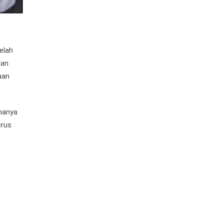
elah
dan
aan
hanya
erus