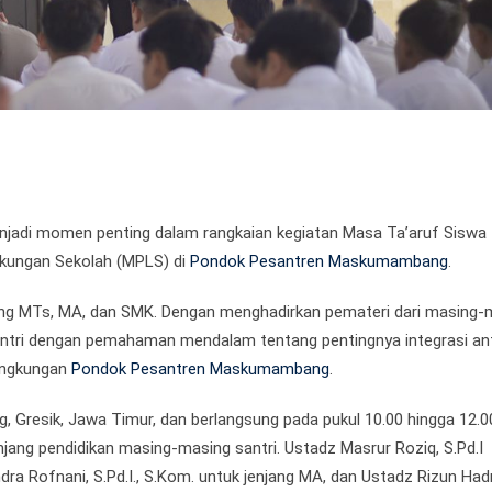
njadi momen penting dalam rangkaian kegiatan Masa Ta’aruf Siswa
ungan Sekolah (MPLS) di
Pondok Pesantren Maskumambang
.
enjang MTs, MA, dan SMK. Dengan menghadirkan pemateri dari masing-
 santri dengan pemahaman mendalam tentang pentingnya integrasi an
lingkungan
Pondok Pesantren Maskumambang
.
, Gresik, Jawa Timur, dan berlangsung pada pukul 10.00 hingga 12.0
njang pendidikan masing-masing santri. Ustadz Masrur Roziq, S.Pd.I
ra Rofnani, S.Pd.I., S.Kom. untuk jenjang MA, dan Ustadz Rizun Had