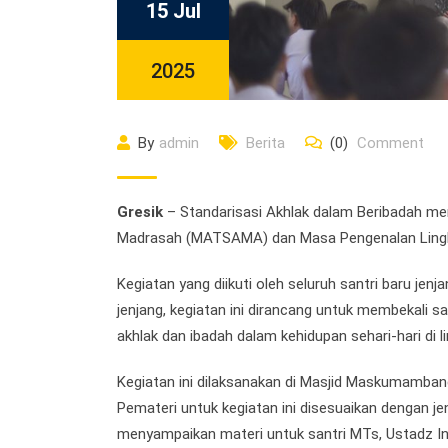
15 Jul
2025
By
admin
Berita
(0)
Comment
Gresik
– Standarisasi Akhlak dalam Beribadah me
Madrasah (MATSAMA) dan Masa Pengenalan Lingk
Kegiatan yang diikuti oleh seluruh santri baru j
jenjang, kegiatan ini dirancang untuk membekali
akhlak dan ibadah dalam kehidupan sehari-hari di 
Kegiatan ini dilaksanakan di Masjid Maskumambang
Pemateri untuk kegiatan ini disesuaikan dengan je
menyampaikan materi untuk santri MTs, Ustadz Ind