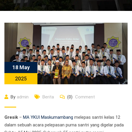
18 May
2025
By
admin
Berita
(0)
Comment
Gresik
–
MA YKUI Maskumambang
melepas santri kelas 12
dalam sebuah acara pelepasan purna santri yang digelar pada