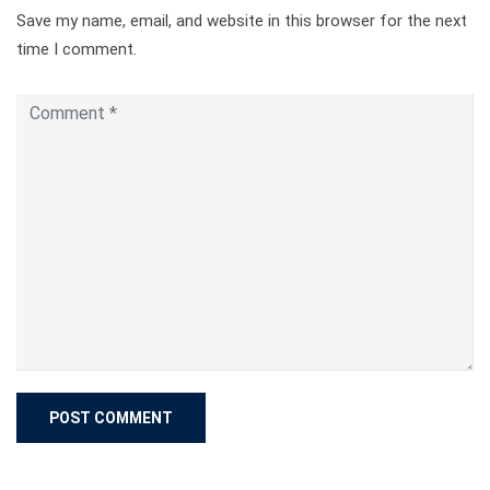
Search
Search
Recent Posts
Bukan Sekadar KKN, Mahasiswa UM Bangun Ekosistem
Digital Bersama Maskumambang
Jamaah Haji XXXI Maskumambang Salurkan Tali Asih
Rp11 Juta untuk Anak Yatim Ponpes Maskumambang
Sebagai Wujud Kepedulian Pendidikan
16 Prestasi Olimpiade Bahasa Arab Jadi Bukti Kuatnya
Pembinaan Bahasa Arab di Maskumambang