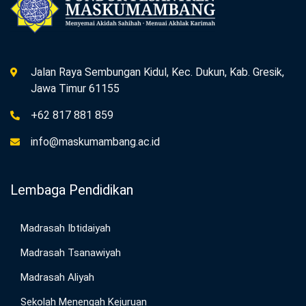
KBIH Maskumambang
Maskumambang Creative Center