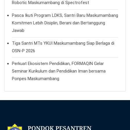
Lembaga Pendidikan
Madrasah Ibtidaiyah
Madrasah Tsanawiyah
Madrasah Aliyah
Sekolah Menengah Kejuruan
Sekolah Tinggi Ilmu Tarbiyah
Direct Link
Baitut Tabarru
Green House
Air Minum Salsabil