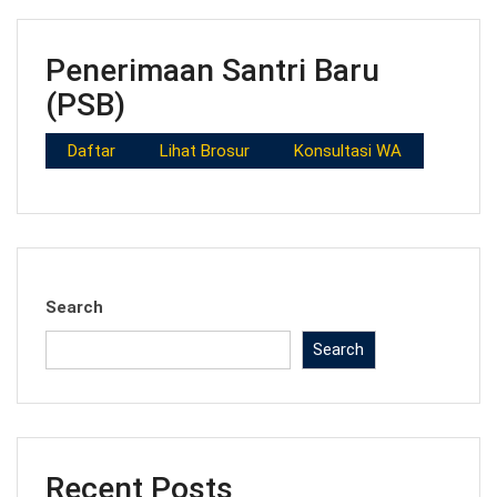
Pererat Silaturahim, KBIHU YKUI Maskumambang Gelar
Tasyakuran Haji XXXI Bersama Alumni dan Calon
Jamaah Haji 2027
Belajar Mengemudi Sejak SMK, Investasi Keterampilan
untuk Masa Depan
Siapkan Project Mobil Listrik, UNESA dan SMK
Maskumambang Sepakati Kolaborasi Strategis
Perkuat Kerja Sama dengan PENS, SMK
Maskumambang Siapkan Generasi Unggul di Bidang IT
dan Elektronika
Dari Mimbar Latihan Menuju Panggung Dunia
Juara 3 Nasional, Santri SMK Maskumambang Raih
Prestasi di Lomba Karya Tulis Ilmiah SCIGRAPH
Competition 2026