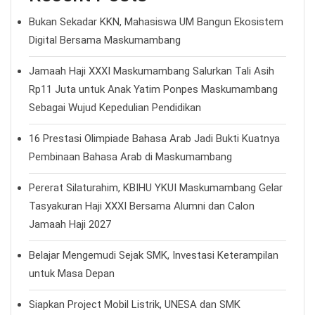
Selisih 7 Detik, UNY Hentikan Langkah Tim Robotic MTs
Maskumambang di Perempat Final
Maskumambang Gandeng UNDIP, Perkuat
Pengembangan Robotika Santri
Bukan Hanya Mengejar Juara, Ini yang Dicari Tim
Robotic Maskumambang di Spectrofest
Pasca Ikuti Program LDKS, Santri Baru Maskumambang
Komitmen Lebih Disiplin, Berani dan Bertanggung
Jawab
Tiga Santri MTs YKUI Maskumambang Siap Berlaga di
OSN-P 2026
Perkuat Ekosistem Pendidikan, FORMAQIN Gelar
Seminar Kurikulum dan Pendidikan Iman bersama