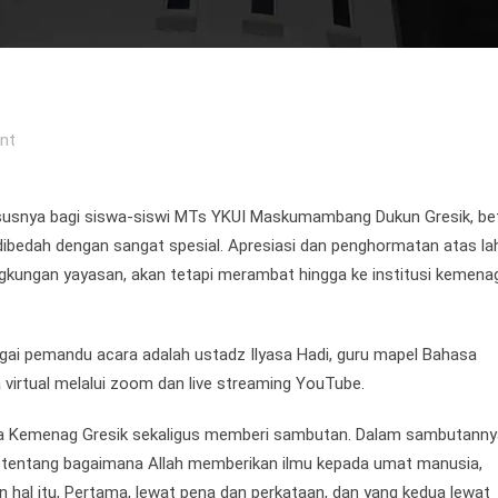
nt
hususnya bagi siswa-siswi MTs YKUI Maskumambang Dukun Gresik, be
 dibedah dengan sangat spesial. Apresiasi dan penghormatan atas la
ingkungan yayasan, akan tetapi merambat hingga ke institusi kemena
bagai pemandu acara adalah ustadz Ilyasa Hadi, guru mapel Bahasa
 virtual melalui zoom dan live streaming YouTube.
dma Kemenag Gresik sekaligus memberi sambutan. Dalam sambutanny
n tentang bagaimana Allah memberikan ilmu kepada umat manusia,
hal itu, Pertama, lewat pena dan perkataan, dan yang kedua lewat