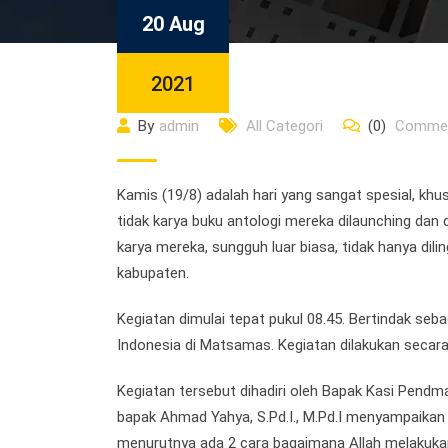
20 Aug
2021
By
admin
All Categori
(0)
Comme
Kamis (19/8) adalah hari yang sangat spesial, k
tidak karya buku antologi mereka dilaunching dan
karya mereka, sungguh luar biasa, tidak hanya dil
kabupaten.
Kegiatan dimulai tepat pukul 08.45. Bertindak se
Indonesia di Matsamas. Kegiatan dilakukan secara
Kegiatan tersebut dihadiri oleh Bapak Kasi Pen
bapak Ahmad Yahya, S.Pd.I., M.Pd.I menyampaika
menurutnya ada 2 cara bagaimana Allah melakukan 