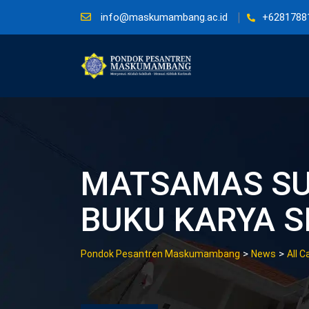
Skip
info@maskumambang.ac.id
+6281788
to
content
MATSAMAS SU
BUKU KARYA S
>
>
Pondok Pesantren Maskumambang
News
All C