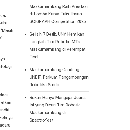
Maskumambang Raih Prestasi
di Lomba Karya Tulis Ilmiah
ca,
SCIGRAPH Competition 2026
wahi
 “Masih
Selisih 7 Detik, UNY Hentikan
s”
Langkah Tim Robotic MTs
Maskumambang di Perempat
Final
aya
tologi.
Maskumambang Gandeng
UNDIP, Perkuat Pengembangan
Robotika Santri
lagi
Bukan Hanya Mengejar Juara,
aratkan
Ini yang Dicari Tim Robotic
ndiri.
Maskumambang di
okoknya
Spectrofest
 acara