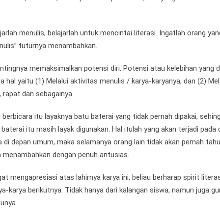
jarlah menulis, belajarlah untuk mencintai literasi. Ingatlah orang yan
enulis” tuturnya menambahkan.
ingnya memaksimalkan potensi diri. Potensi atau kelebihan yang di
a hal yaitu (1) Melalui aktivitas menulis / karya-karyanya, dan (2) Mel
, rapat dan sebagainya.
erbicara itu layaknya batu baterai yang tidak pernah dipakai, sehing
erai itu masih layak digunakan. Hal itulah yang akan terjadi pada di
ara di depan umum, maka selamanya orang lain tidak akan pernah tah
ndma menambahkan dengan penuh antusias.
engapresiasi atas lahirnya karya ini, beliau berharap spirit literasi
-karya berikutnya. Tidak hanya dari kalangan siswa, namun juga gu
unya.