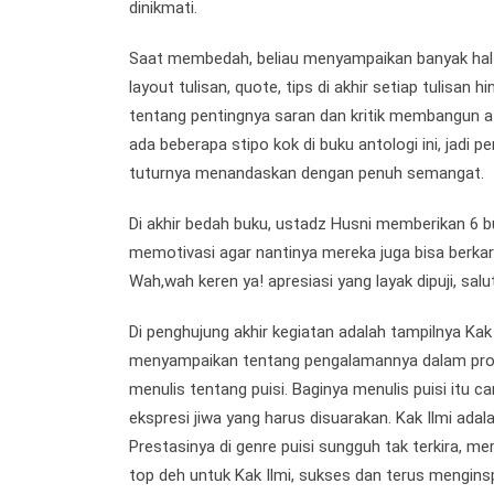
dinikmati.
Saat membedah, beliau menyampaikan banyak hal 
layout tulisan, quote, tips di akhir setiap tulisan 
tentang pentingnya saran dan kritik membangun ata
ada beberapa stipo kok di buku antologi ini, jadi 
tuturnya menandaskan dengan penuh semangat.
Di akhir bedah buku, ustadz Husni memberikan 6 bu
memotivasi agar nantinya mereka juga bisa berkar
Wah,wah keren ya! apresiasi yang layak dipuji, salut
Di penghujung akhir kegiatan adalah tampilnya Kak I
menyampaikan tentang pengalamannya dalam prose
menulis tentang puisi. Baginya menulis puisi itu c
ekspresi jiwa yang harus disuarakan. Kak Ilmi adal
Prestasinya di genre puisi sungguh tak terkira, m
top deh untuk Kak Ilmi, sukses dan terus menginsp