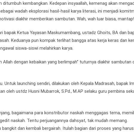
 dan ditumbuh kembangkan. Kedepan insyaallah, kemenag akan menga
agai wadah eksplorasi hasil-hasil karya literasi, ini menjadi komit
motivasi diakhir memberikan sambutan. Wah, wah luar biasa, mantap
dari bapak Ketua Yayasan Maskumambang, ustadz Ghoits, BA dan ba
rasah. Keduanya pun kompak terlihat bangga atas kerja keras dan ker
ngawal siswa-siswi melahirkan karya.
h Allah dengan kebaikan yang berlimpah” tuturnya diakhir sambutan
u. Untuk launching sendiri, dilakukan oleh Kepala Madrasah, bapak 
kan oleh ustdz Husni Mubarrok, S.Pd., M.AP selaku guru pembina sek
njang, bagaimana para konstributor naskah menggagas tema, memil
engedit naskah. Tentu perjuangannya dahsyat, tak mudah memang.
 bangkit dan kembali bergairah. Itulah bagian dari proses yang harus