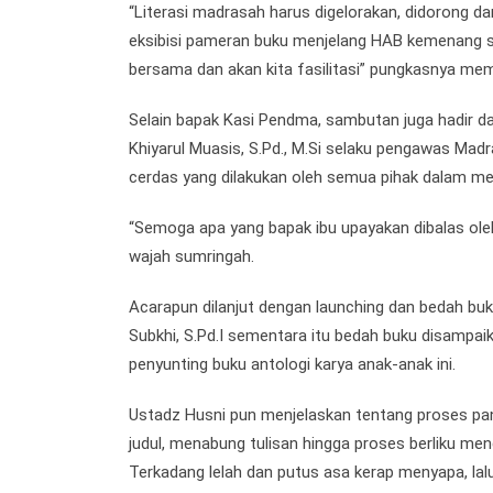
“Literasi madrasah harus digelorakan, didorong
eksibisi pameran buku menjelang HAB kemenang seb
bersama dan akan kita fasilitasi” pungkasnya me
Selain bapak Kasi Pendma, sambutan juga hadir 
Khiyarul Muasis, S.Pd., M.Si selaku pengawas Mad
cerdas yang dilakukan oleh semua pihak dalam me
“Semoga apa yang bapak ibu upayakan dibalas ole
wajah sumringah.
Acarapun dilanjut dengan launching dan bedah buk
Subkhi, S.Pd.I sementara itu bedah buku disampai
penyunting buku antologi karya anak-anak ini.
Ustadz Husni pun menjelaskan tentang proses pa
judul, menabung tulisan hingga proses berliku m
Terkadang lelah dan putus asa kerap menyapa, lalu