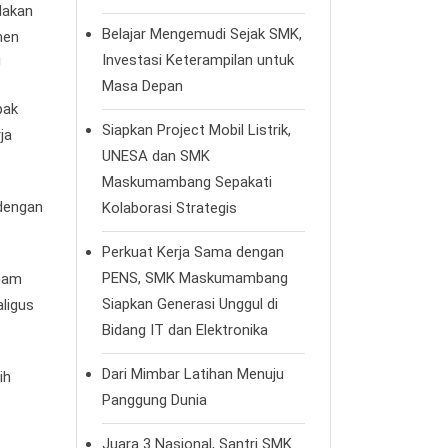
dakan
Belajar Mengemudi Sejak SMK,
men
Investasi Keterampilan untuk
!
Masa Depan
pak
Siapkan Project Mobil Listrik,
ja
UNESA dan SMK
Maskumambang Sepakati
 dengan
Kolaborasi Strategis
Perkuat Kerja Sama dengan
PENS, SMK Maskumambang
Imam
Siapkan Generasi Unggul di
aligus
Bidang IT dan Elektronika
Dari Mimbar Latihan Menuju
ih
Panggung Dunia
Juara 3 Nasional, Santri SMK