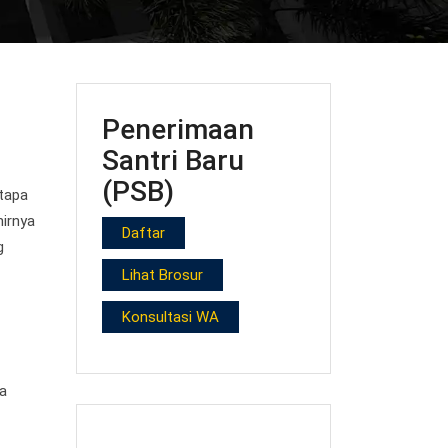
Penerimaan
Santri Baru
(PSB)
tapa
hirnya
Daftar
g
Lihat Brosur
Konsultasi WA
a