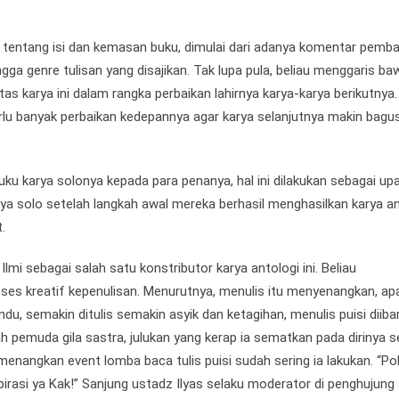
tentang isi dan kemasan buku, dimulai dari adanya komentar pemba
hingga genre tulisan yang disajikan. Tak lupa pula, beliau menggaris ba
s karya ini dalam rangka perbaikan lahirnya karya-karya berikutnya.
perlu banyak perbaikan kedepannya agar karya selanjutnya makin bagu
ku karya solonya kepada para penanya, hal ini dilakukan sebagai up
ya solo setelah langkah awal mereka berhasil menghasilkan karya an
.
lmi sebagai salah satu konstributor karya antologi ini. Beliau
s kreatif kepenulisan. Menurutnya, menulis itu menyenangkan, apa
andu, semakin ditulis semakin asyik dan ketagihan, menulis puisi diib
ah pemuda gila sastra, julukan yang kerap ia sematkan pada dirinya se
emenangkan event lomba baca tulis puisi sudah sering ia lakukan. “P
irasi ya Kak!” Sanjung ustadz Ilyas selaku moderator di penghujung